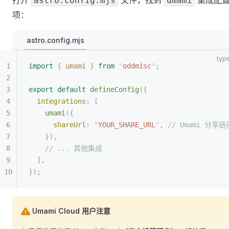
打开
文件，找到
集成配
astro.config.mjs
umami
项：
astro.config.mjs
import
 {
 umami
 }
 from
 "
oddmisc
"
;
export
 default
 defineConfig
({
  integrations
: [
    umami
({
      shareUrl
: 
"
YOUR_SHARE_URL
"
, 
// Umami 分
    }),
    // ... 其他集成
  ],
});
Umami Cloud 用户注意