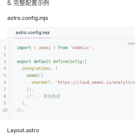
5. 完整配置示例
astro.config.mjs
astro.config.mjs
import
 {
 umami
 }
 from
 "
oddmisc
"
;
export
 default
 defineConfig
({
  integrations
: [
    umami
({
      shareUrl
: 
"
https://cloud.umami.is/analytics
    }),
    // ... 其他集成
  ],
});
Layout.astro