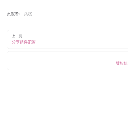
贡献者:
葉桜
上一页
分享组件配置
版权信